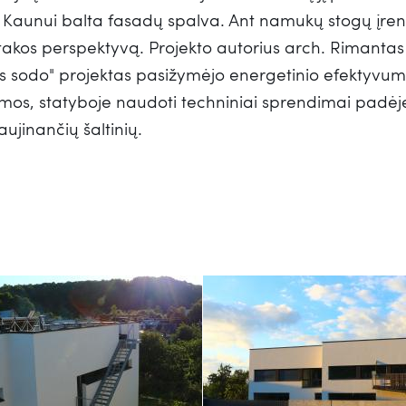
 Kaunui balta fasadų spalva. Ant namukų stogų įren
akos perspektyvą. Projekto autorius arch. Rimantas 
os sodo" projektas pasižymėjo energetinio efektyvu
os, statyboje naudoti techniniai sprendimai padėję i
aujinančių šaltinių.