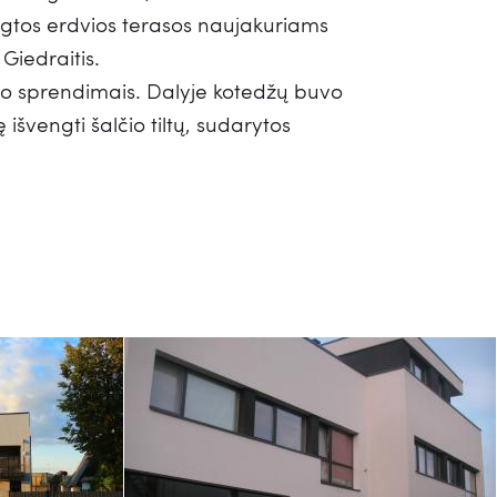
gtos erdvios terasos naujakuriams
Giedraitis.
mo sprendimais. Dalyje kotedžų buvo
švengti šalčio tiltų, sudarytos