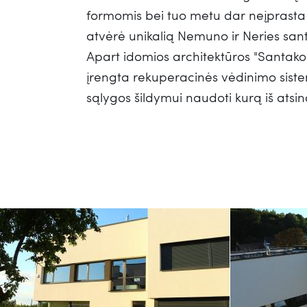
formomis bei tuo metu dar neįprasta
atvėrė unikalią Nemuno ir Neries sant
Apart idomios architektūros "Santak
įrengta rekuperacinės vėdinimo sistem
sąlygos šildymui naudoti kurą iš atsin