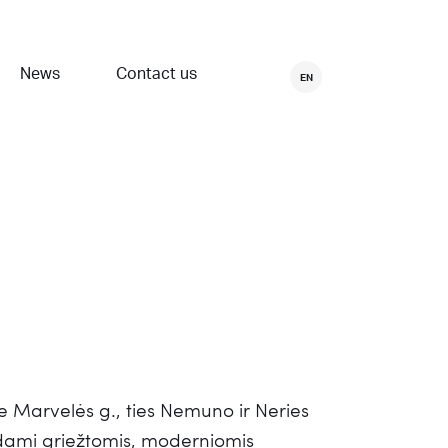
News
Contact us
EN
e Marvelės g., ties Nemuno ir Neries
tindami griežtomis, moderniomis