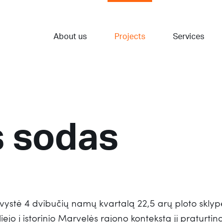
About us
Projects
Services
 sodas
švystė 4 dvibučių namų kvartalą 22,5 arų ploto sklyp
iejo į istorinio Marvelės rajono kontekstą jį pratur