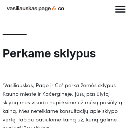
Perkame sklypus
"Vasiliauskas, Page ir Co" perka žemės sklypus
Kauno mieste ir Kačerginėje. Jūsų pasiūlytą
sklypą mes visada nupirksime už mūsų pasiūlytą
kainą. Mes neteikiame konsultacijų apie sklypo
vertę, tačiau pasiūlome kainą už, kurią galime
nupirkti jūsų sklypą.