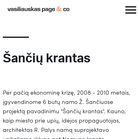
Šančių krantas
Per pačią ekonominę krizę, 2008 - 2010 metais,
įgyvendinome 6 butų namo Ž. Šančiuose
projektą pavadinimu "Šančių krantas". Kauno,
kaip miesto prie upių, idėjos propaguotojas,
architektas R. Palys namą suprojektavo
unikaliame sklype ant Nemuno kranto.